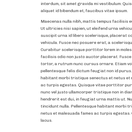
interdum, sit amet gravida mi vestibulum. Quis
aliquet id bibendum et, faucibus vitae ipsum.
Maecenas nulla nibh, mattis tempus facilisis eu
Ut ultricies nisi sapien, ut eleifend urna vehic
suscipit urna id libero scelerisque, placerat c
vehicula. Fusce nec posuere erat; a scelerisq
Curabitur scelerisque porttitor lorem in mole
facilisis odio non justo auctor placerat. Fusc
tortor, a rutrum nunc cursus ornare. Etiam vo
pellentesque felis dictum feugiat non id purus
habitant morbi tristique senectus et netus e
ac turpis egestas. Quisque vitae porttitor pu
nunc vel justo ullamcorper tristique non in di
hendrerit est dui, in feugiat urna mattis ut. N
tincidunt nulla. Pellentesque habitant morbi t
netus et malesuada fames ac turpis egestas. 
lacus.