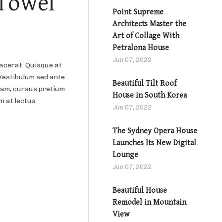
 Towel
Point Supreme
Architects Master the
Art of Collage With
Petralona House
Jun 07, 2022
lacerat. Quisque at
 Vestibulum sed ante
Beautiful Tilt Roof
 quam, cursus pretium
House in South Korea
m at lectus
Jun 07, 2022
The Sydney Opera House
Launches Its New Digital
Lounge
Jun 07, 2022
Beautiful House
Remodel in Mountain
View