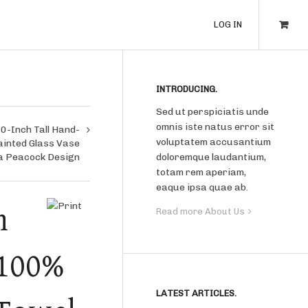
LOG IN
INTRODUCING.
Sed ut perspiciatis unde
omnis iste natus error sit
0-Inch Tall Hand-
voluptatem accusantium
ainted Glass Vase
a Peacock Design
doloremque laudantium,
totam rem aperiam,
eaque ipsa quae ab.
h
Read more About Us
 100%
LATEST ARTICLES.