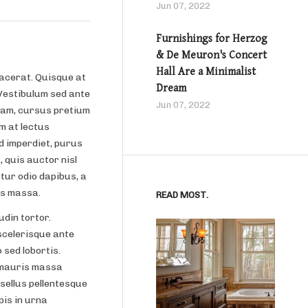
Jun 07, 2022
Furnishings for Herzog
& De Meuron's Concert
Hall Are a Minimalist
lacerat. Quisque at
Dream
 Vestibulum sed ante
Jun 07, 2022
 quam, cursus pretium
m at lectus
d imperdiet, purus
, quis auctor nisl
tur odio dapibus, a
is massa.
READ MOST.
udin tortor.
scelerisque ante
sed lobortis.
, mauris massa
sellus pellentesque
pis in urna