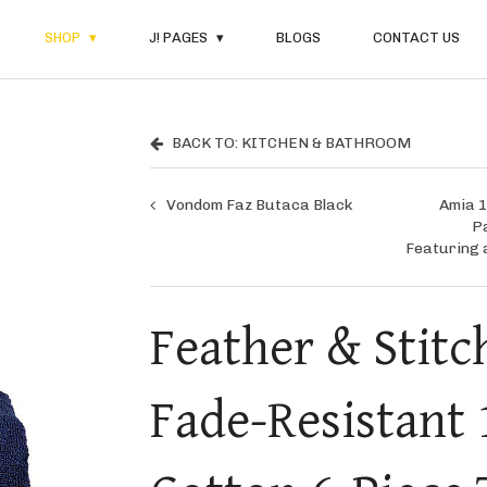
SHOP
J! PAGES
BLOGS
CONTACT US
BACK TO: KITCHEN & BATHROOM
Vondom Faz Butaca Black
Amia 1
P
Featuring 
Feather & Stitc
Fade-Resistant