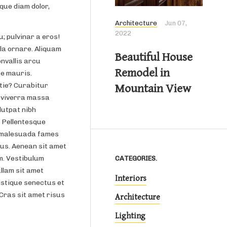
que diam dolor,
Architecture
Jun 07,
2022
; pulvinar a eros!
ula ornare. Aliquam
Beautiful House
onvallis arcu
Remodel in
ue mauris.
stie? Curabitur
Mountain View
e viverra massa
lutpat nibh
. Pellentesque
t malesuada fames
rus. Aenean sit amet
am. Vestibulum
CATEGORIES.
ullam sit amet
Interiors
ristique senectus et
Cras sit amet risus
Architecture
Lighting