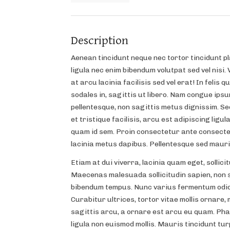
Description
Aenean tincidunt neque nec tortor tincidunt p
ligula nec enim bibendum volutpat sed vel nisi.
at arcu lacinia facilisis sed vel erat! In felis
sodales in, sagittis ut libero. Nam congue ipsu
pellentesque, non sagittis metus dignissim. Se
et tristique facilisis, arcu est adipiscing ligula
quam id sem. Proin consectetur ante consecte
lacinia metus dapibus. Pellentesque sed maur
Etiam at dui viverra, lacinia quam eget, sollicit
Maecenas malesuada sollicitudin sapien, non 
bibendum tempus. Nunc varius fermentum odio 
Curabitur ultrices, tortor vitae mollis ornare
sagittis arcu, a ornare est arcu eu quam. Pha
ligula non euismod mollis. Mauris tincidunt tur