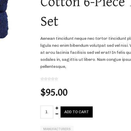
Cotton 6-Piece
Set
Aenean tincidunt neque nec tortor tincidunt p
ligula nec enim bibendum volutpat sed vel nisi.
at arcu lacinia facilisis sed vel erat! In felis
sodales in, sagittis ut libero. Nam congue ipsu
pellentesque,
$95.00
MANUFACTURERS