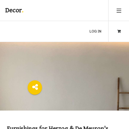
Decor
LOG IN
Furnishings for Herzog & De Meuron's